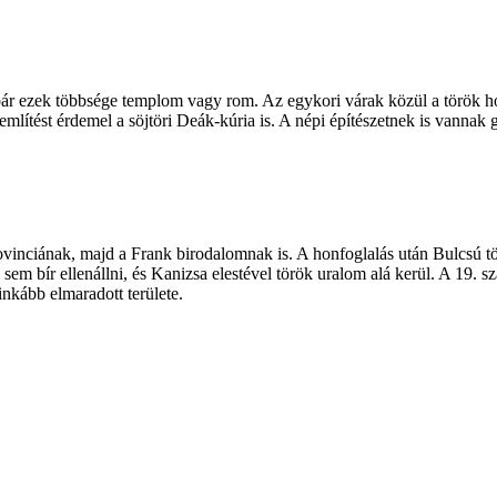
 bár ezek többsége templom vagy rom. Az egykori várak közül a török hó
ve említést érdemel a söjtöri Deák-kúria is. A népi építészetnek is vann
vinciának, majd a Frank birodalomnak is. A honfoglalás után Bulcsú törzs
 bír ellenállni, és Kanizsa elestével török uralom alá kerül. A 19. sz
inkább elmaradott területe.