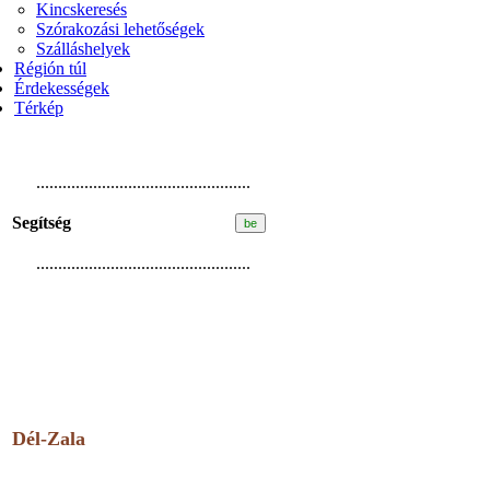
Kincskeresés
Szórakozási lehetőségek
Szálláshelyek
Régión túl
Érdekességek
Térkép
.................................................
Segítség
.................................................
Dél-Zala