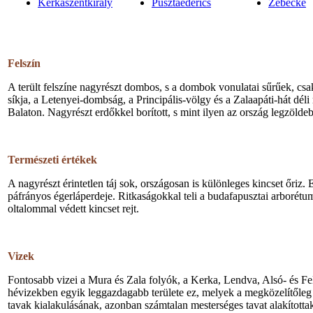
Kerkaszentkirály
Pusztaederics
Zebecke
Felszín
A terült felszíne nagyrészt dombos, s a dombok vonulatai sűrűek, csa
síkja, a Letenyei-dombság, a Principális-völgy és a Zalaapáti-hát d
Balaton. Nagyrészt erdőkkel borított, s mint ilyen az ország legzöldebb
Természeti értékek
A nagyrészt érintetlen táj sok, országosan is különleges kincset őri
páfrányos égerláperdeje. Ritkaságokkal teli a budafapusztai arborétu
oltalommal védett kincset rejt.
Vizek
Fontosabb vizei a Mura és Zala folyók, a Kerka, Lendva, Alsó- és Fel
hévizekben egyik leggazdagabb területe ez, melyek a megközelítőleg
tavak kialakulásának, azonban számtalan mesterséges tavat alakította