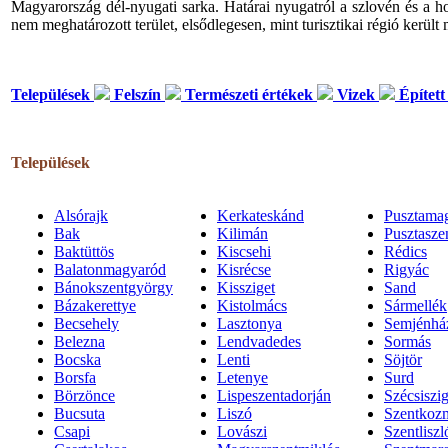
Magyarország dél-nyugati sarka. Határai nyugatról a szlovén és a ho
nem meghatározott terület, elsődlegesen, mint turisztikai régió került
Települések
Felszín
Természeti értékek
Vizek
Épített
Települések
Alsórajk
Kerkateskánd
Pusztama
Bak
Kilimán
Pusztasze
Baktüttös
Kiscsehi
Rédics
Balatonmagyaród
Kisrécse
Rigyác
Bánokszentgyörgy
Kissziget
Sand
Bázakerettye
Kistolmács
Sármellék
Becsehely
Lasztonya
Semjénhá
Belezna
Lendvadedes
Sormás
Bocska
Lenti
Söjtör
Borsfa
Letenye
Surd
Börzönce
Lispeszentadorján
Szécsiszig
Bucsuta
Liszó
Szentkoz
Csapi
Lovászi
Szentliszl