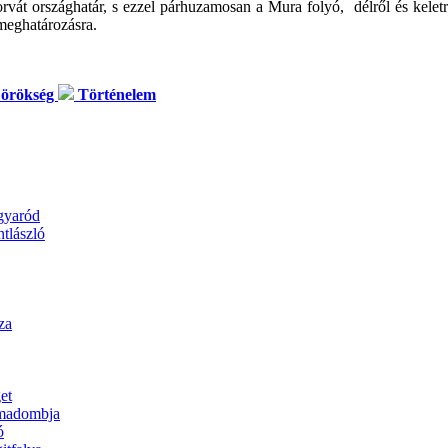
rvát országhatár, s ezzel párhuzamosan a Mura folyó, délről és kelet
 meghatározásra.
 örökség
Történelem
gyaród
ntlászló
za
et
madombja
ó