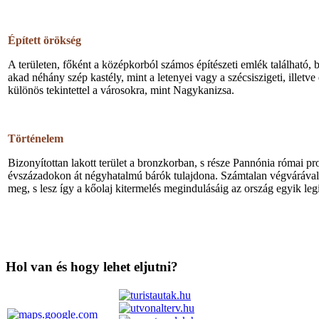
Épített örökség
A területen, főként a középkorból számos építészeti emlék található,
akad néhány szép kastély, mint a letenyei vagy a szécsiszigeti, illet
különös tekintettel a városokra, mint Nagykanizsa.
Történelem
Bizonyítottan lakott terület a bronzkorban, s része Pannónia római pro
évszázadokon át négyhatalmú bárók tulajdona. Számtalan végvárával sem
meg, s lesz így a kőolaj kitermelés megindulásáig az ország egyik leg
Hol van és hogy lehet eljutni?