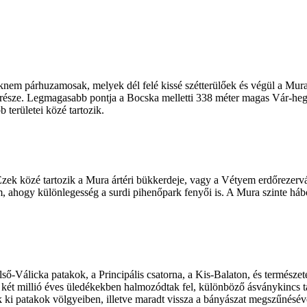
knem párhuzamosak, melyek dél felé kissé szétterülőek és végül a Mura 
éli része. Legmagasabb pontja a Bocska melletti 338 méter magas Vár-he
 területei közé tartozik.
z. Ezek közé tartozik a Mura ártéri bükkerdeje, vagy a Vétyem erdőreze
m, ahogy különlegesség a surdi pihenőpark fenyői is. A Mura szinte hábo
ső-Válicka patakok, a Principális csatorna, a Kis-Balaton, és természe
 két millió éves üledékekben halmozódtak fel, különböző ásványkincs 
k ki patakok völgyeiben, illetve maradt vissza a bányászat megszűnésév