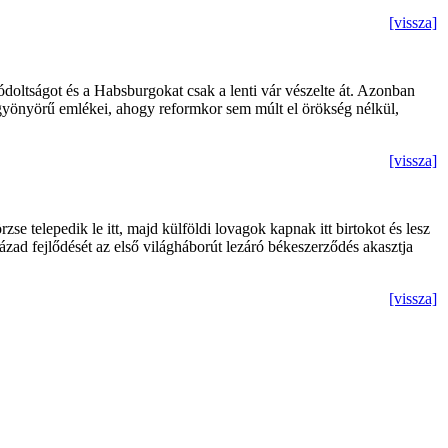
[vissza]
doltságot és a Habsburgokat csak a lenti vár vészelte át. Azonban
ak gyönyörű emlékei, ahogy reformkor sem múlt el örökség nélkül,
[vissza]
e telepedik le itt, majd külföldi lovagok kapnak itt birtokot és lesz
ázad fejlődését az első világháborút lezáró békeszerződés akasztja
[vissza]