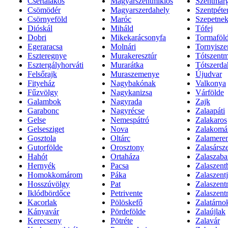
Csertalakos
Magyarszentmiklós
Szentmarg
Csömödér
Magyarszerdahely
Szentpéte
Csörnyeföld
Maróc
Szepetne
Dióskál
Miháld
Tófej
Dobri
Mikekarácsonyfa
Tormaföl
Egeraracsa
Molnári
Tornyisze
Eszteregnye
Murakeresztúr
Tótszentm
Esztergályhorváti
Murarátka
Tótszerda
Felsőrajk
Muraszemenye
Újudvar
Fityeház
Nagybakónak
Valkonya
Fűzvölgy
Nagykanizsa
Várfölde
Galambok
Nagyrada
Zajk
Garabonc
Nagyrécse
Zalaapáti
Gelse
Nemespátró
Zalakaros
Gelsesziget
Nova
Zalakomá
Gosztola
Oltárc
Zalamere
Gutorfölde
Orosztony
Zalasársz
Hahót
Ortaháza
Zalaszaba
Hernyék
Pacsa
Zalaszent
Homokkomárom
Páka
Zalaszent
Hosszúvölgy
Pat
Zalaszent
Iklódbördőce
Petrivente
Zalaszent
Kacorlak
Pölöskefő
Zalatárno
Kányavár
Pördefölde
Zalaújlak
Kerecseny
Pötréte
Zalavár