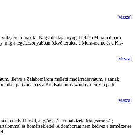
[vissza]
völgyére futnak ki. Nagyobb tájai nyugat felől a Mura bal parti
gy, míg a legalacsonyabban fekvő területe a Mura-mente és a Kis-
[vissza]
rvátum, illetve a Zalakomárom melletti madárrezervátum, s annak
rítatlan partvonala és a Kis-Balaton is számos, nemzeti parki
[vissza]
tesen a mély kincsei, a gyógy- és termálvizek. Magyarország
tartalommal és hőmérséklettel. A domborzat nem kedvez a természetes
el.