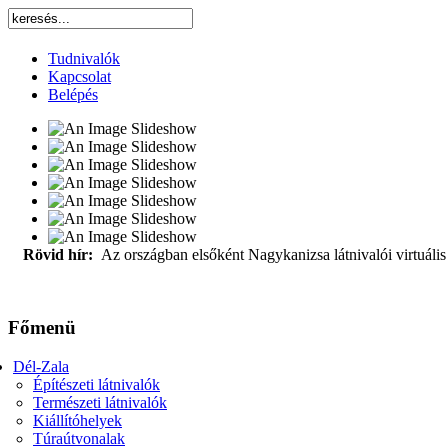
Tudnivalók
Kapcsolat
Belépés
Rövid hír:
Az országban elsőként Nagykanizsa látnivalói virtuális 
Főmenü
Dél-Zala
Építészeti látnivalók
Természeti látnivalók
Kiállítóhelyek
Túraútvonalak