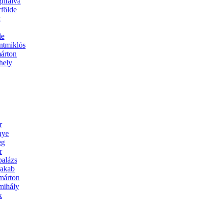
itfalva
rfölde
k
de
ntmiklós
árton
hely
r
nye
eg
r
balázs
jakab
márton
mihály
k