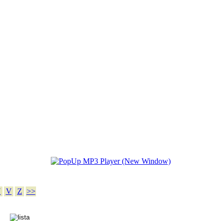
U
V
Z
>>