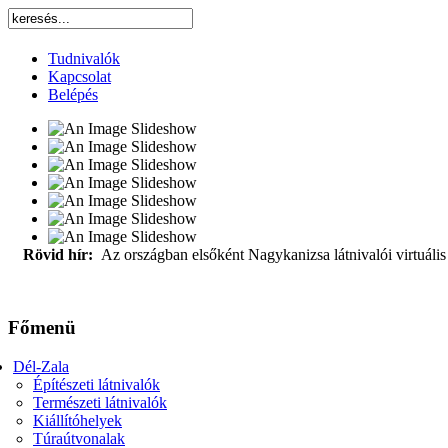
Tudnivalók
Kapcsolat
Belépés
Rövid hír:
Az országban elsőként Nagykanizsa látnivalói virtuális 
Főmenü
Dél-Zala
Építészeti látnivalók
Természeti látnivalók
Kiállítóhelyek
Túraútvonalak