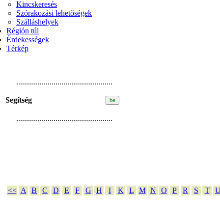
Kincskeresés
Szórakozási lehetőségek
Szálláshelyek
Régión túl
Érdekességek
Térkép
.................................................
Segítség
.................................................
<<
A
B
C
D
E
F
G
H
I
K
L
M
N
O
P
R
S
T