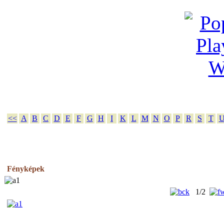
<<
A
B
C
D
E
F
G
H
I
K
L
M
N
O
P
R
S
T
Fényképek
1/2