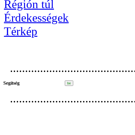
Régión túl
Érdekességek
Térkép
.........................................
Segítség
.........................................