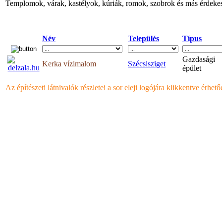
Templomok, várak, kastélyok, kúriák, romok, szobrok és más érdekes
Név
Település
Típus
Gazdasági
Kerka vízimalom
Szécsisziget
épület
Az építészeti látnivalók részletei a sor eleji logójára klikkentve érhető