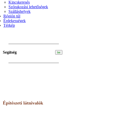
Kincskeresés
Szórakozási lehetőségek
Szálláshelyek
Régión túl
Érdekességek
Térkép
.................................................
Segítség
.................................................
Építészeti látnivalók