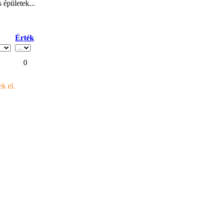
 épületek...
Érték
0
ek el.