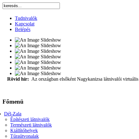
Tudnivalók
Kapcsolat
Belépés
Rövid hír:
Az országban elsőként Nagykanizsa látnivalói virtuális 
Főmenü
Dél-Zala
Építészeti látnivalók
Természeti látnivalók
Kiállítóhelyek
Túraútvonalak