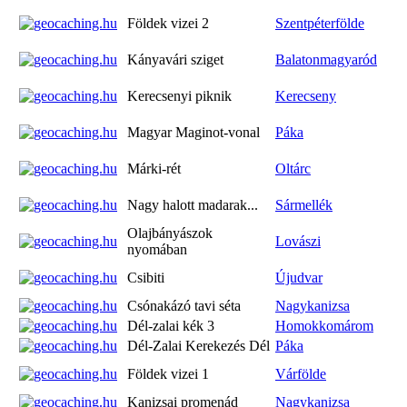
Földek vizei 2
Szentpéterfölde
Kányavári sziget
Balatonmagyaród
Kerecsenyi piknik
Kerecseny
Magyar Maginot-vonal
Páka
Márki-rét
Oltárc
Nagy halott madarak...
Sármellék
Olajbányászok
Lovászi
nyomában
Csibiti
Újudvar
Csónakázó tavi séta
Nagykanizsa
Dél-zalai kék 3
Homokkomárom
Dél-Zalai Kerekezés Dél
Páka
Földek vizei 1
Várfölde
Kanizsai promenád
Nagykanizsa