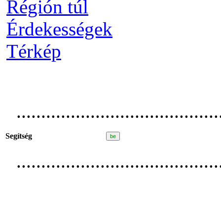
Régión túl
Érdekességek
Térkép
.........................................
Segítség
.........................................