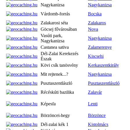
Nagykanizsa
Nagykanizsa
Várdomb-forrás
Bocska
Zalakarosi séta
Zalakaros
Göcsej fővárosában
Nova
Vasúti park,
Nagykanizsa
Nagykanizsa
Castanea sativa
Zalamerenye
Dél-Zalai Kerekezés
Kiscsehi
Észak
Kövi csík tanösvény
Kerkaszentkirály
Mit rejtenek...?
Nagykanizsa
Pusztaszentlászló
Pusztaszentlászló
Récéskúti bazilika
Zalavár
Képesfa
Lenti
Börzöncei-hegy
Börzönce
Dél-zalai kék 1
Kistolmács