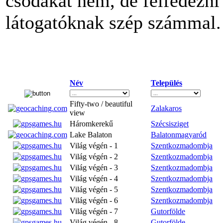
csodákat nem, de felfedezni 
látogatóknak szép számmal.
Név
Település
Fifty-two / beautiful
Zalakaros
view
Háromkerekű
Szécsisziget
Lake Balaton
Balatonmagyaród
Világ végén - 1
Szentkozmadombja
Világ végén - 2
Szentkozmadombja
Világ végén - 3
Szentkozmadombja
Világ végén - 4
Szentkozmadombja
Világ végén - 5
Szentkozmadombja
Világ végén - 6
Szentkozmadombja
Világ végén - 7
Gutorfölde
Világ végén - 8
Gutorfölde