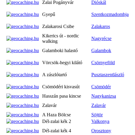
Zalai Pogányvár
Dióskál
Gyepű
Szentkozmadombja
Zalakarosi Csibe
Zalakaros
Kikerics út - nordic
Nagyrécse
walking
Galamboki halastó
Galambok
Vörcsök-hegyi kilátó
Csörnyeföld
A zászlótartó
Pusztaszentlászló
Csömödéri kisvasút
Csömödér
Hasszán pasa kincse
Nagykanizsa
Zalavár
Zalavár
A Haza Bölcse
Söjtör
Dél-zalai kék 2
Valkonya
Dél-zalai kék 4
Orosztony