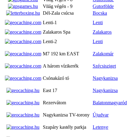
Világ végén - 9
Gutorfölde
Dél-Zala csúcsa
Bocska
Lenti-1
Lenti
Zalakaros Spa
Zalakaros
Lenti-2
Lenti
M7 192 km EAST
Zalakomár
A három vízikerék
Szécsisziget
Csónakázó tó
Nagykanizsa
East 17
Nagykanizsa
Rezervátom
Balatonmagyaród
Nagykanizsa TV-torony
Újudvar
Szapáry kastély parkja
Letenye