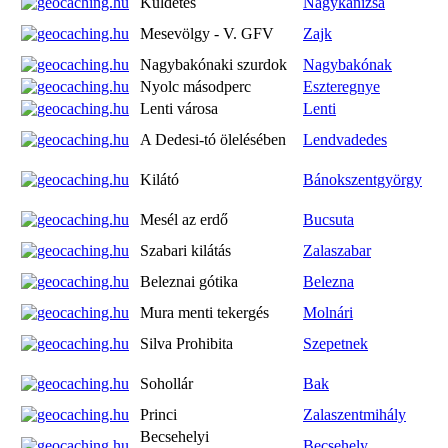
Küldetés
Nagykanizsa
Mesevölgy - V. GFV
Zajk
Nagybakónaki szurdok
Nagybakónak
Nyolc másodperc
Eszteregnye
Lenti városa
Lenti
A Dedesi-tó ölelésében
Lendvadedes
Kilátó
Bánokszentgyörgy
Mesél az erdő
Bucsuta
Szabari kilátás
Zalaszabar
Beleznai gótika
Belezna
Mura menti tekergés
Molnári
Silva Prohibita
Szepetnek
Sohollár
Bak
Princi
Zalaszentmihály
Becsehelyi
Becsehely