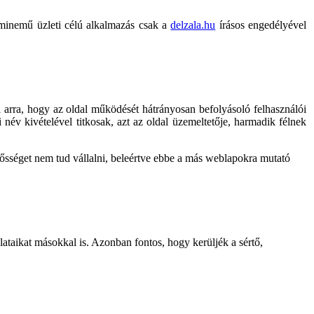
árminemű üzleti célú alkalmazás csak a
delzala.hu
írásos engedélyével
ál arra, hogy az oldal működését hátrányosan befolyásoló felhasználói
i név kivételével titkosak, azt az oldal üzemeltetője, harmadik félnek
elősséget nem tud vállalni, beleértve ebbe a más weblapokra mutató
lataikat másokkal is. Azonban fontos, hogy kerüljék a sértő,