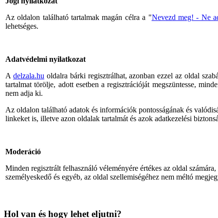
Jogi nyilatkozat
Az oldalon található tartalmak magán célra a "
Nevezd meg! - Ne add
lehetséges
.
Adatvédelmi nyilatkozat
A
delzala.hu
oldalra bárki regisztrálhat, azonban ezzel az oldal sza
tartalmat törölje, adott esetben a regisztrációját megszüntesse, mind
nem adja ki.
Az oldalon található adatok és információk pontosságának és valódisá
linkeket is, illetve azon oldalak tartalmát és azok adatkezelési biztonsá
Moderáció
Minden regisztrált felhasználó véleményére értékes az oldal számára, 
személyeskedő és egyéb, az oldal szellemiségéhez nem méltó megjegy
Hol van és hogy lehet eljutni?