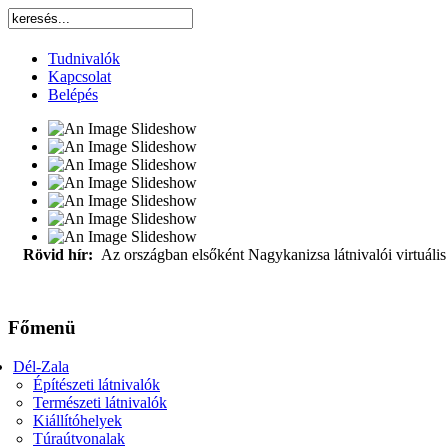
Tudnivalók
Kapcsolat
Belépés
Rövid hír:
Az országban elsőként Nagykanizsa látnivalói virtuális 
Főmenü
Dél-Zala
Építészeti látnivalók
Természeti látnivalók
Kiállítóhelyek
Túraútvonalak