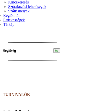
Kincskeresés
Szórakozási lehetőségek
Szálláshelyek
Régión túl
Érdekességek
Térkép
.................................................
Segítség
.................................................
TUDNIVALÓK