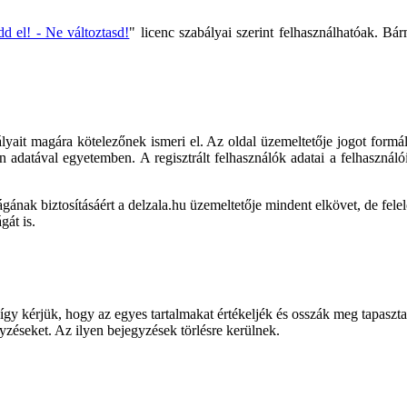
 el! - Ne változtasd!
" licenc szabályai szerint felhasználhatóak. B
bályait magára kötelezőnek ismeri el. Az oldal üzemeltetője jogot form
en adatával egyetemben. A regisztrált felhasználók adatai a felhasználó
gának biztosításáért a delzala.hu üzemeltetője mindent elkövet, de fel
gát is.
így kérjük, hogy az egyes tartalmakat értékeljék és osszák meg tapaszta
zéseket. Az ilyen bejegyzések törlésre kerülnek.