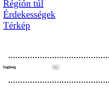
Régión túl
Érdekességek
Térkép
.........................................
Segítség
.........................................