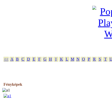
<<
A
B
C
D
E
F
G
H
I
K
L
M
N
O
P
R
S
T
Fényképek