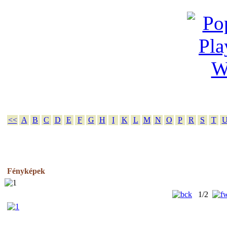
<<
A
B
C
D
E
F
G
H
I
K
L
M
N
O
P
R
S
T
Fényképek
1/2