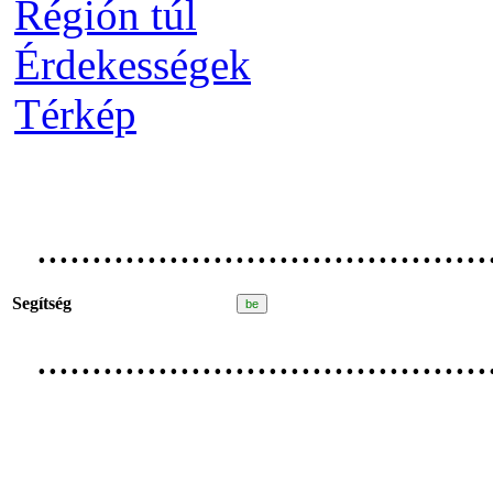
Régión túl
Érdekességek
Térkép
.........................................
Segítség
.........................................